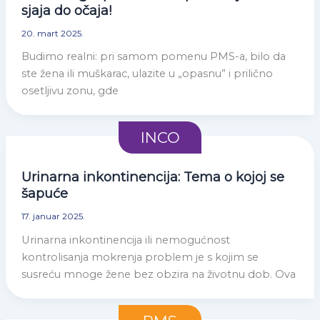
sjaja do očaja!
20. mart 2025.
Budimo realni: pri samom pomenu PMS-a, bilo da
ste žena ili muškarac, ulazite u „opasnu” i prilično
osetljivu zonu, gde
INCO
Urinarna inkontinencija: Tema o kojoj se
šapuće
17. januar 2025.
Urinarna inkontinencija ili nemogućnost
kontrolisanja mokrenja problem je s kojim se
susreću mnoge žene bez obzira na životnu dob. Ova