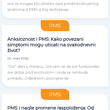
ovo bi mogao biti ukratko opis predmenstrualnog
sindroma ili PMS-a koji doživljavaju
PMS
Anksioznost i PMS: Kako povezani
simptomi mogu uticati na svakodnevni
život?
20. mart 2025.
“Oni” dani u mesecu…čini vam se da sve funkcioniše,
sve držite pod kontrolom i onda se niotkuda
prikradu…Odjednom, počinjete da
PMS
PMS i nagle promene raspoloženja: Od