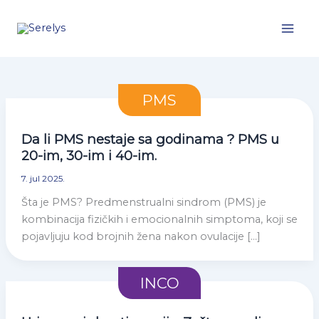
Pređi
na
sadržaj
PMS
Da li PMS nestaje sa godinama ? PMS u
20-im, 30-im i 40-im.
7. jul 2025.
Šta je PMS? Predmenstrualni sindrom (PMS) je
kombinacija fizičkih i emocionalnih simptoma, koji se
pojavljuju kod brojnih žena nakon ovulacije […]
INCO