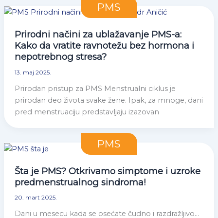
PMS
Prirodni načini za ublažavanje PMS-a:
Kako da vratite ravnotežu bez hormona i
nepotrebnog stresa?
13. maj 2025.
Prirodan pristup za PMS Menstrualni ciklus je
prirodan deo života svake žene. Ipak, za mnoge, dani
pred menstruaciju predstavljaju izazovan
PMS
Šta je PMS? Otkrivamo simptome i uzroke
predmenstrualnog sindroma!
20. mart 2025.
Dani u mesecu kada se osećate čudno i razdražljivo…