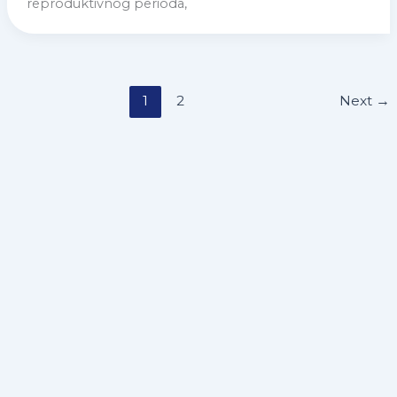
reproduktivnog perioda,
1
2
Next
→