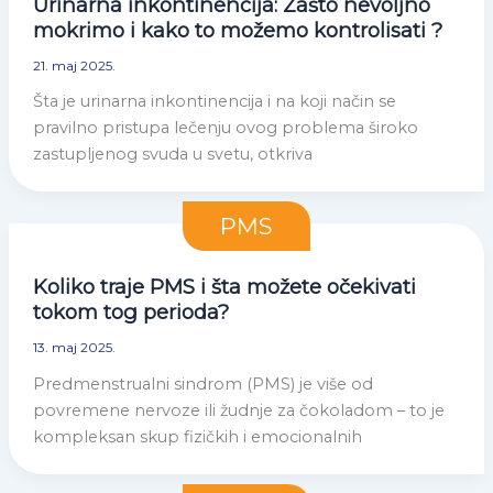
Urinarna inkontinencija: Zašto nevoljno
mokrimo i kako to možemo kontrolisati ?
21. maj 2025.
Šta je urinarna inkontinencija i na koji način se
pravilno pristupa lečenju ovog problema široko
zastupljenog svuda u svetu, otkriva
PMS
Koliko traje PMS i šta možete očekivati
tokom tog perioda?
13. maj 2025.
Predmenstrualni sindrom (PMS) je više od
povremene nervoze ili žudnje za čokoladom – to je
kompleksan skup fizičkih i emocionalnih