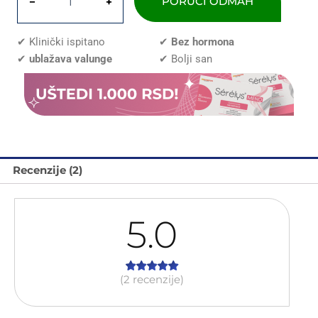
MENO
PORUČI ODMAH
−
+
količina
✔ Klinički ispitano
✔
Bez hormona
✔
ublažava valunge
✔ Bolji san
Recenzije (2)
5.0
(2 recenzije)