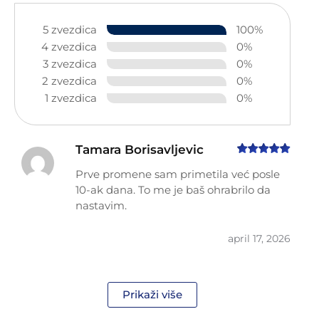
5 zvezdica
100%
4 zvezdica
0%
3 zvezdica
0%
2 zvezdica
0%
1 zvezdica
0%
Tamara Borisavljevic
Prve promene sam primetila već posle
10-ak dana. To me je baš ohrabrilo da
nastavim.
april 17, 2026
Prikaži više