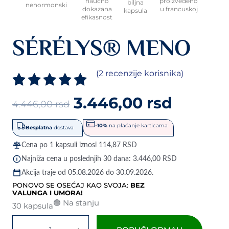
naučno
proizvedeno
biljna
nehormonski
dokazana
u francuskoj
kapsula
efikasnost
SÉRÉLYS® MENO
(
2
recenzije korisnika)
originalna
trenutna
Ocenjeno
2
5.00
3.446,00
rsd
4.446,00
rsd
cena
cena
od 5 na
osnovu
je
je:
-10%
na plaćanje karticama
Besplatna
dostava
ocene kupca
bila:
3.446,00 rsd.
Cena po 1 kapsuli iznosi
114,87
RSD
4.446,00 rsd.
Najniža cena u poslednjih 30 dana:
3.446,00
RSD
Akcija traje od 05.08.2026 do 30.09.2026.
PONOVO SE OSEĆAJ KAO SVOJA:
BEZ
VALUNGA I UMORA!
🟢 Na stanju
30 kapsula
Sérélys®