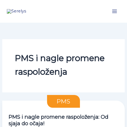
Pređi
na
sadržaj
PMS i nagle promene
raspoloženja
PMS
PMS i nagle promene raspoloženja: Od
sjaja do očaja!