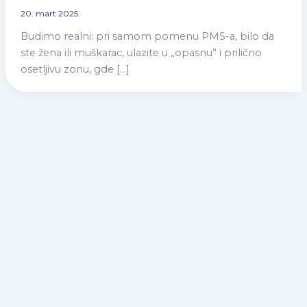
20. mart 2025.
Budimo realni: pri samom pomenu PMS-a, bilo da
ste žena ili muškarac, ulazite u „opasnu” i prilično
osetljivu zonu, gde […]